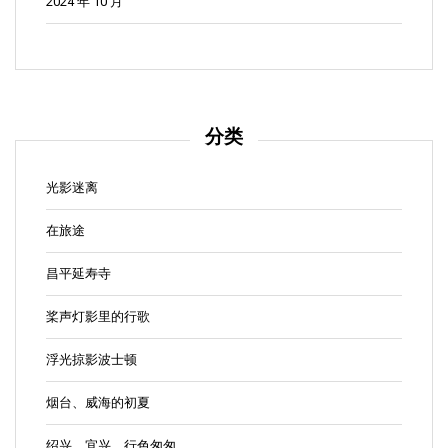
2024 年 10 月
分类
光影迷离
在旅途
昌平延寿寺
桨声灯影里的行歌
浮光掠影波士顿
烟台、威海的初夏
绍兴、宜兴，行色匆匆