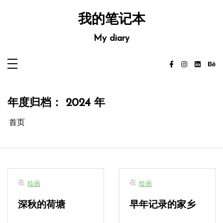
跳
至
我的笔记本
内
容
My diary
年度归档：
2024 年
首页
在
在
绘画
绘画
深秋的荷塘
早年记录的家乡