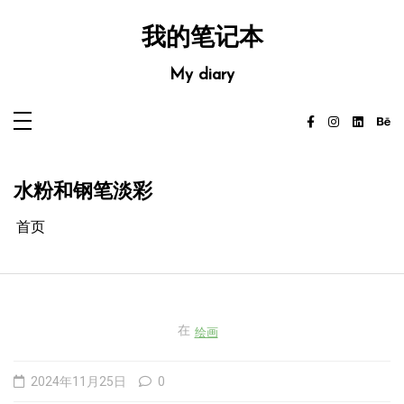
跳
至
内
我的笔记本
容
My diary
水粉和钢笔淡彩
首页
在
绘画
2024年11月25日
0