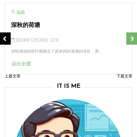
在
绘画
深秋的荷塘
2024年12月24日
0
深秋满池的荷叶都褪去了原来的的满满的绿色，凋...
读出全部
上篇文章
下篇文章
文
IT IS ME
章
导
航