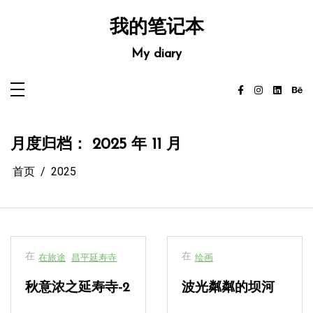
跳
至
我的笔记本
内
容
My diary
月度归档：
2025 年 11 月
首页
2025
在
在
在旅途
昌平延寿寺
绘画
秋意浓之延寿寺-2
波光粼粼的坝河