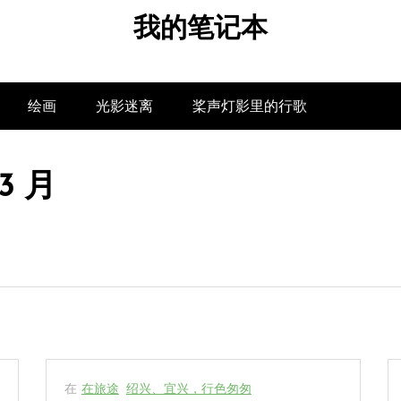
我的笔记本
绘画
光影迷离
桨声灯影里的行歌
 3 月
在
在旅途
绍兴、宜兴，行色匆匆