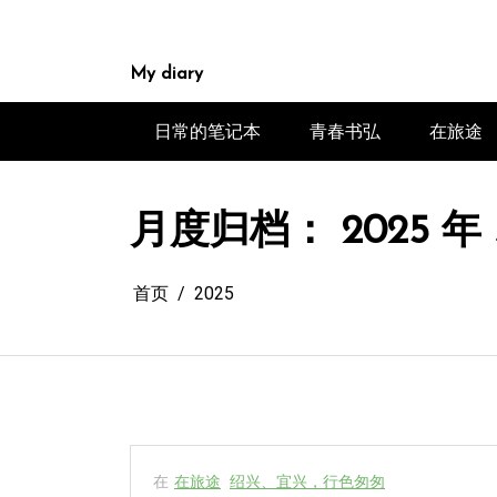
跳
至
内
My diary
容
日常的笔记本
青春书弘
在旅途
月度归档：
2025 年
首页
2025
在
在旅途
绍兴、宜兴，行色匆匆