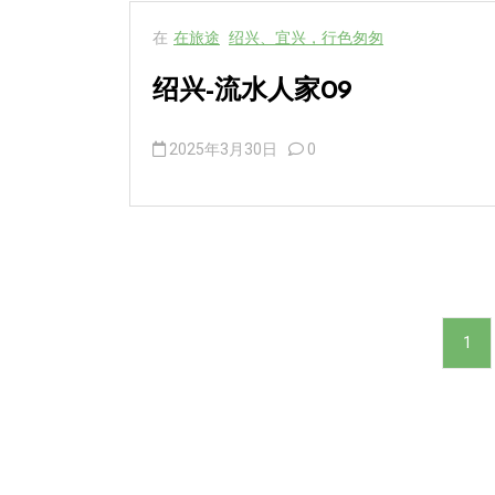
在
在旅途
绍兴、宜兴，行色匆匆
绍兴-流水人家09
2025年3月30日
0
文
1
章
分
页