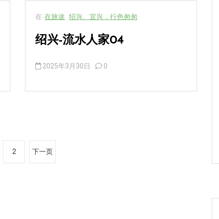
在
在旅途
绍兴、宜兴，行色匆匆
绍兴-流水人家04
2025年3月30日
0
2
下一页