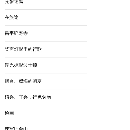
光影迷离
在旅途
昌平延寿寺
桨声灯影里的行歌
浮光掠影波士顿
烟台、威海的初夏
绍兴、宜兴，行色匆匆
绘画
速写旧金山