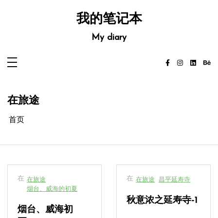
跳
至
我的笔记本
内
容
My diary
在旅途
首页
在
在
在旅途
在旅途
昌平延寿寺
烟台、威海的初夏
秋意浓之延寿寺-1
烟台、威海初