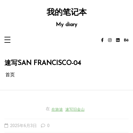
跳
至
内
我的笔记本
容
My diary
速写SAN FRANCISCO-04
首页
在
在旅途
速写旧金山
2025年6月3日
0