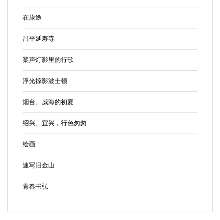
在旅途
昌平延寿寺
桨声灯影里的行歌
浮光掠影波士顿
烟台、威海的初夏
绍兴、宜兴，行色匆匆
绘画
速写旧金山
青春书弘