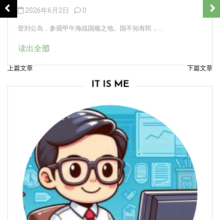
2026年6月2日
0
登刘公岛，参观甲午海战国殇之地。国不知有民，...
读出全部
上篇文章
下篇文章
文
IT IS ME
章
导
航