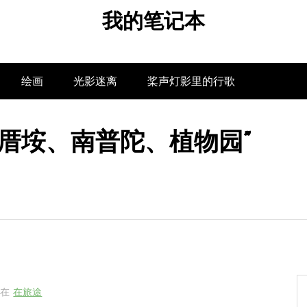
我的笔记本
绘画
光影迷离
桨声灯影里的行歌
、曾厝垵、南普陀、植物园”
在
在旅途