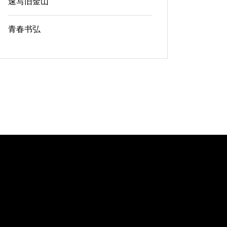
速写旧金山
青春书弘