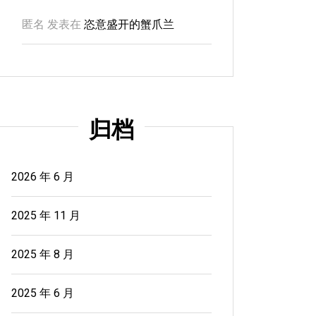
匿名
发表在
恣意盛开的蟹爪兰
归档
在
在旅途
烟台、威海的初夏
在
在旅
烟台、威海初夏-01
秋意浓
2026 年 6 月
2026年6月2日
0
2025
2025 年 11 月
渤海与黄海交汇处，虽没有南海的碧海幼
读出全
2025 年 8 月
沙，海滩...
2025 年 6 月
读出全部