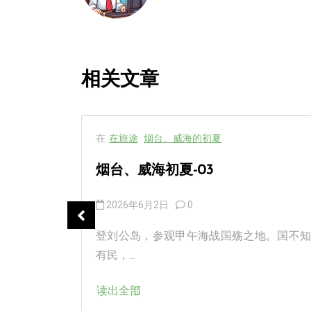
相关文章
在
在旅途
烟台、威海的初夏
烟台、威海初夏-03
2026年6月2日
0
吃的店，全
登刘公岛，参观甲午海战国殇之地。国不知
有民，...
读出全部