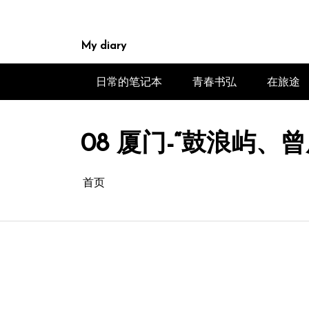
跳
至
内
My diary
容
日常的笔记本
青春书弘
在旅途
08 厦门-“鼓浪屿
首页