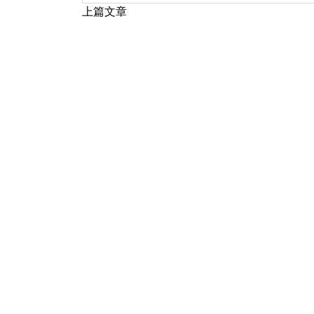
上篇文章
文
章
导
航