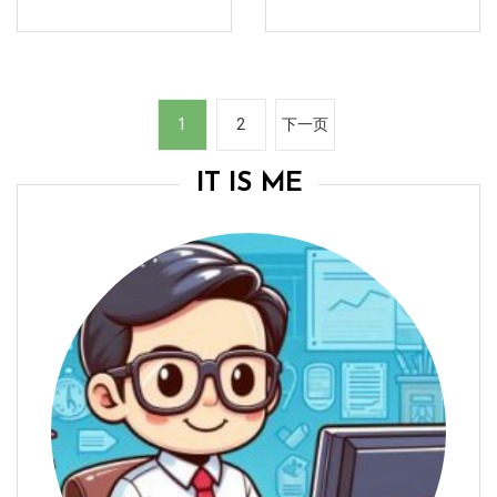
文
1
2
下一页
章
分
IT IS ME
页