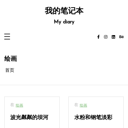
跳
至
我的笔记本
内
容
My diary
绘画
首页
在
在
绘画
绘画
波光粼粼的坝河
水粉和钢笔淡彩