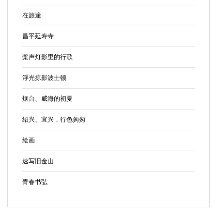
在旅途
昌平延寿寺
桨声灯影里的行歌
浮光掠影波士顿
烟台、威海的初夏
绍兴、宜兴，行色匆匆
绘画
速写旧金山
青春书弘