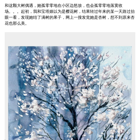
和这颗大树偶遇，她孤零零地在小区边怒放，也会孤零零地落寞收
场。。。起初，我和宝塔娘以为是樱花树，结果转过年来的某一天路过抬
眼一看，发现她结了满树的果子，网上一搜发觉她是杏树，想不到原来杏
花也那么美。