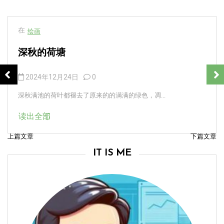
在
绘画
深秋的荷塘
2024年12月24日
0
深秋满池的荷叶都褪去了原来的的满满的绿色，凋...
读出全部
上篇文章
下篇文章
文
IT IS ME
章
导
航