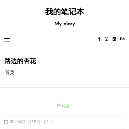
跳
至
内
我的笔记本
容
My diary
路边的杏花
首页
在
绘画
2024年10月19日
0