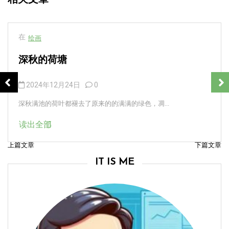
在
绘画
深秋的荷塘
2024年12月24日
0
深秋满池的荷叶都褪去了原来的的满满的绿色，凋...
读出全部
上篇文章
下篇文章
文
IT IS ME
章
导
航