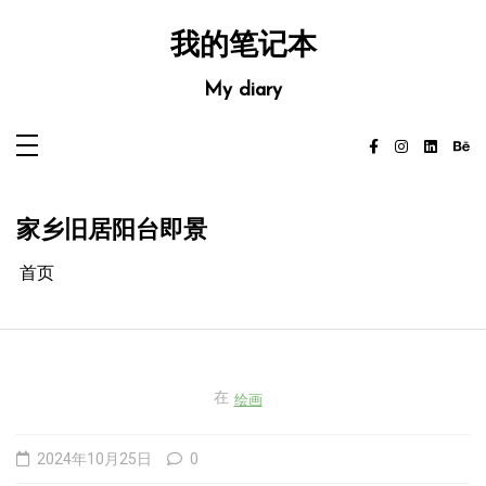
跳
至
内
我的笔记本
容
My diary
家乡旧居阳台即景
首页
在
绘画
2024年10月25日
0