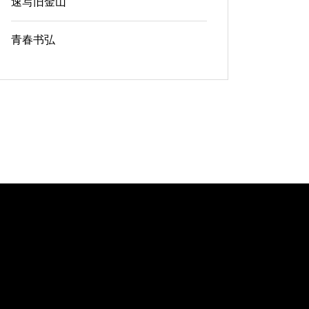
速写旧金山
青春书弘