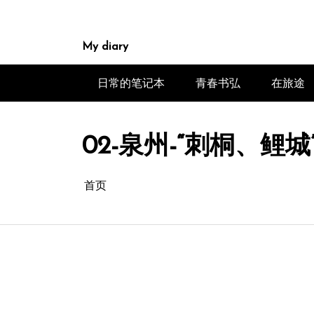
跳
至
内
My diary
容
日常的笔记本
青春书弘
在旅途
02-泉州-“刺桐、鲤城”-2
首页