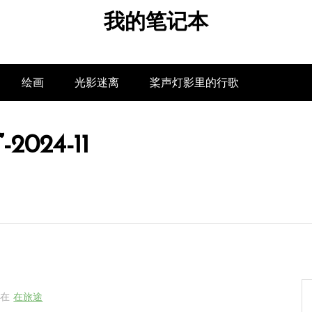
我的笔记本
绘画
光影迷离
桨声灯影里的行歌
024-11
在
在旅途