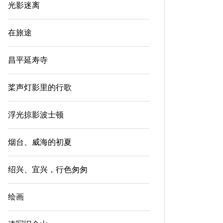
光影迷离
在
在旅途
烟台、威海的初夏
在
在旅
在旅途
烟台、威海初夏-01
秋意浓
昌平延寿寺
2026年6月2日
0
2025
渤海与黄海交汇处，虽没有南海的碧海幼
桨声灯影里的行歌
读出全
沙，海滩...
浮光掠影波士顿
读出全部
烟台、威海的初夏
绍兴、宜兴，行色匆匆
绘画