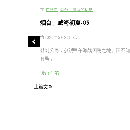
在
在旅途
烟台、威海的初夏
烟台、威海初夏-03
2026年6月2日
0
吃的店，全
登刘公岛，参观甲午海战国殇之地。国不知
有民，...
读出全部
上篇文章
文
章
导
航