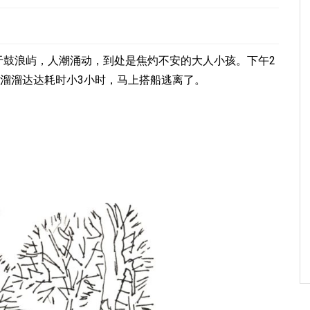
于鼓浪屿，人潮涌动，到处是焦灼不安的大人小孩。下午2
头,溜溜达达耗时小3小时，马上搭船逃离了。