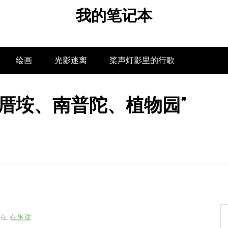
我的笔记本
绘画
光影迷离
桨声灯影里的行歌
、曾厝垵、南普陀、植物园”
在
在旅途