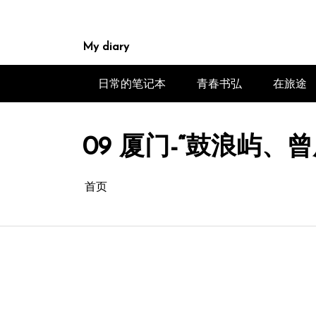
跳
至
内
My diary
容
日常的笔记本
青春书弘
在旅途
09 厦门-“鼓浪屿
首页