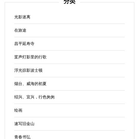
分类
光影迷离
在旅途
昌平延寿寺
桨声灯影里的行歌
浮光掠影波士顿
烟台、威海的初夏
绍兴、宜兴，行色匆匆
绘画
速写旧金山
青春书弘