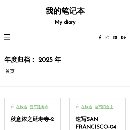
跳
至
我的笔记本
内
容
My diary
年度归档：
2025 年
首页
在
在
在旅途
昌平延寿寺
在旅途
速写旧金山
秋意浓之延寿寺-2
速写SAN
FRANCISCO-04