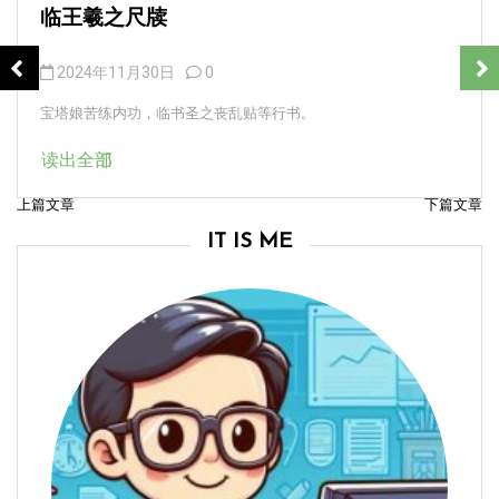
临王羲之尺牍
2024年11月30日
0
宝塔娘苦练内功，临书圣之丧乱贴等行书。
读出全部
上篇文章
下篇文章
文
IT IS ME
章
导
航