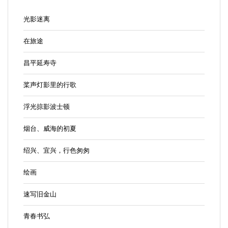
光影迷离
在旅途
昌平延寿寺
桨声灯影里的行歌
浮光掠影波士顿
烟台、威海的初夏
绍兴、宜兴，行色匆匆
绘画
速写旧金山
青春书弘