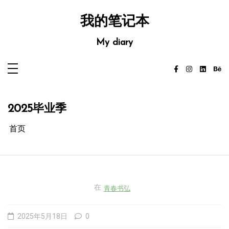
跳
至
内
我的笔记本
容
My diary
2025毕业季
首页
在
青春书弘
2025年5月18日
0