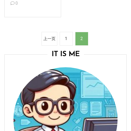
0
文
上一页
1
2
章
分
IT IS ME
页