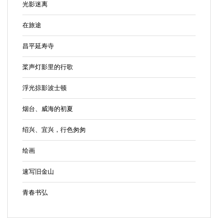
光影迷离
在旅途
昌平延寿寺
桨声灯影里的行歌
浮光掠影波士顿
烟台、威海的初夏
绍兴、宜兴，行色匆匆
绘画
速写旧金山
青春书弘