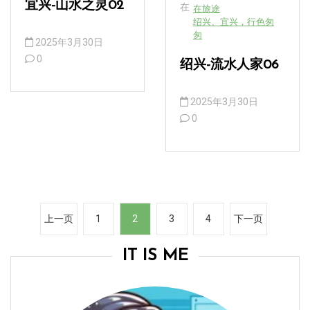
宜兴-山水之灵02
在
在旅途
绍兴、宜兴，行色匆
匆
2025年3月30日
0
绍兴-流水人家06
2025年3月30日
0
文
上一页
1
2
3
4
下一页
章
分
IT IS ME
页