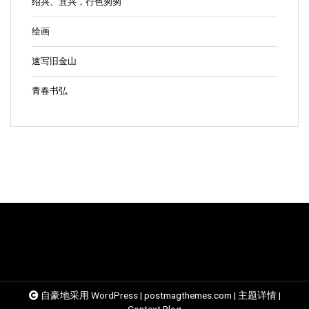
绍兴、宜兴，行色匆匆
绘画
速写旧金山
青春书弘
自豪地采用 WordPress
|
postmagthemes.com
|
主题详情
|
Context Blog