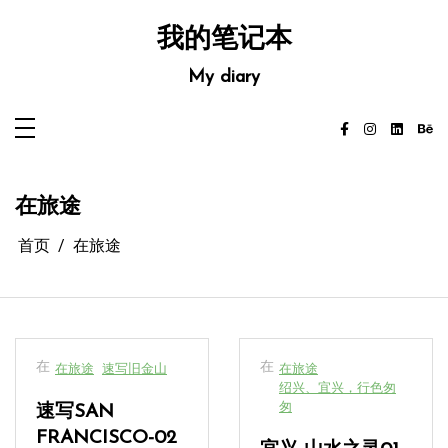
跳
至
我的笔记本
内
容
My diary
在旅途
首页
在旅途
在
在
在旅途
速写旧金山
在旅途
绍兴、宜兴，行色匆
匆
速写SAN
FRANCISCO-02