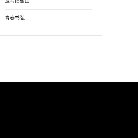
速写旧金山
青春书弘