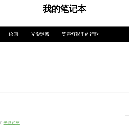
我的笔记本
绘画
光影迷离
桨声灯影里的行歌
在
光影迷离