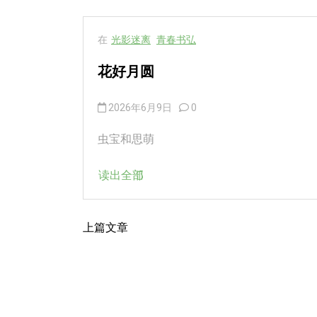
在
光影迷离
青春书弘
花好月圆
2026年6月9日
0
虫宝和思萌
读出全部
上篇文章
文
章
导