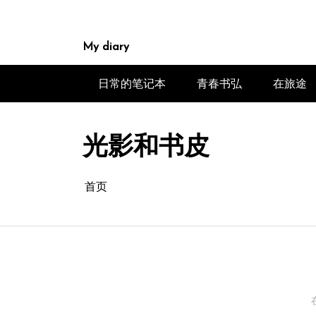
跳
至
内
My diary
容
日常的笔记本
青春书弘
在旅途
光影和书皮
首页