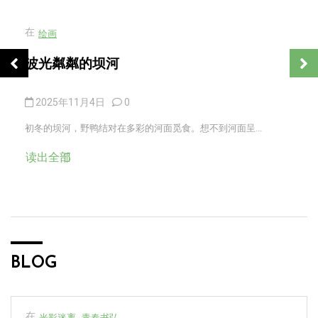
在
绘画
波光粼粼的坝河
2025年11月4日
0
初冬的坝河，野鸭结对在多彩的河面觅食。想不到河面呈...
读出全部
BLOG
在
光影迷离
青春书弘