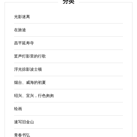
分类
光影迷离
在旅途
昌平延寿寺
桨声灯影里的行歌
浮光掠影波士顿
烟台、威海的初夏
绍兴、宜兴，行色匆匆
绘画
速写旧金山
青春书弘