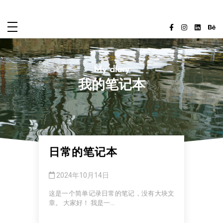
跳
至
内
容
My diary
我的笔记本
日常的笔记本
2024年10月14日
这是一个简单记录日常的笔记，没有大块文
章。 大家好！ 我是一...